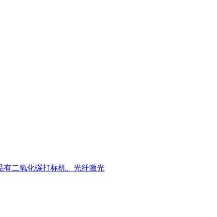
品有二氧化碳打标机、光纤激光