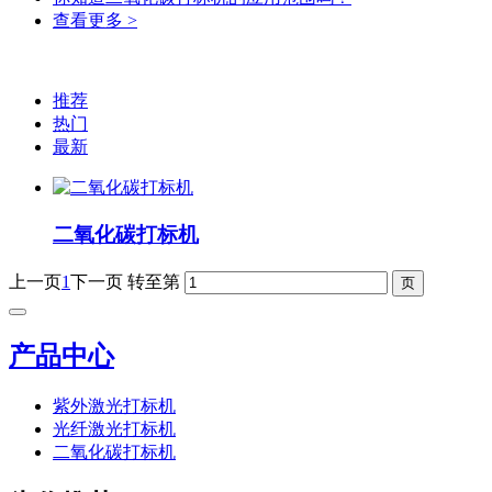
查看更多 >
推荐
热门
最新
二氧化碳打标机
上一页
1
下一页
转至第
产品中心
紫外激光打标机
光纤激光打标机
二氧化碳打标机