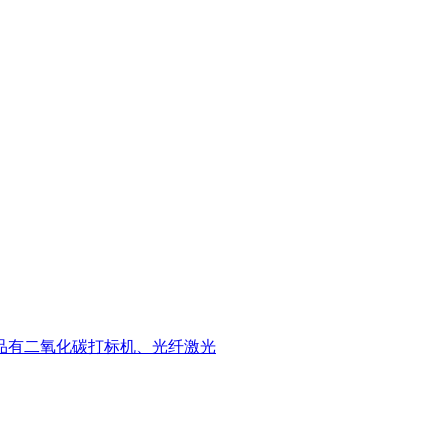
品有二氧化碳打标机、光纤激光