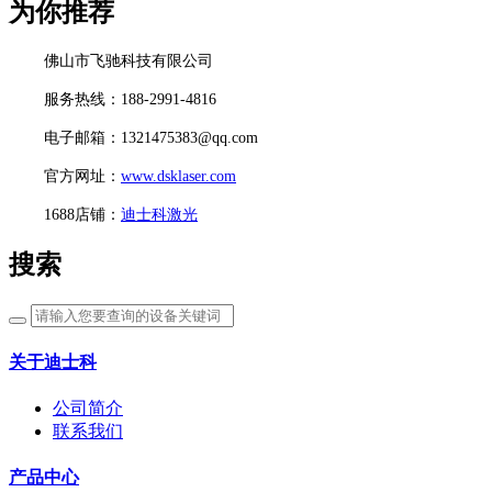
为你推荐
佛山市飞驰科技有限公司
服务热线：188-2991-4816
电子邮箱：1321475383@qq.com
官方网址：
www.dsklaser.com
1688店铺：
迪士科激光
搜索
关于迪士科
公司简介
联系我们
产品中心