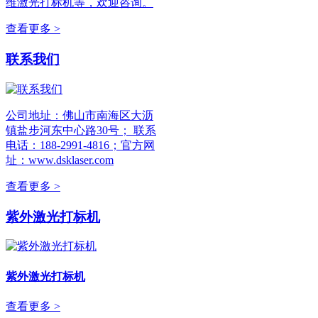
维激光打标机等，欢迎咨询。
查看更多 >
联系我们
公司地址：佛山市南海区大沥
镇盐步河东中心路30号； 联系
电话：188-2991-4816；官方网
址：www.dsklaser.com
查看更多 >
紫外激光打标机
紫外激光打标机
查看更多 >