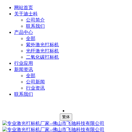
网站首页
关于迪士科
公司简介
联系我们
产品中心
全部
紫外激光打标机
光纤激光打标机
二氧化碳打标机
行业应用
新闻资讯
全部
公司新闻
行业资讯
联系我们
繁体