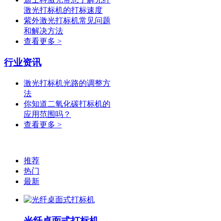
激光打标机的打标速度
紫外激光打标机常见问题
和解决方法
查看更多 >
行业资讯
激光打标机光路的调整方
法
你知道二氧化碳打标机的
应用范围吗？
查看更多 >
推荐
热门
最新
光纤桌面式打标机