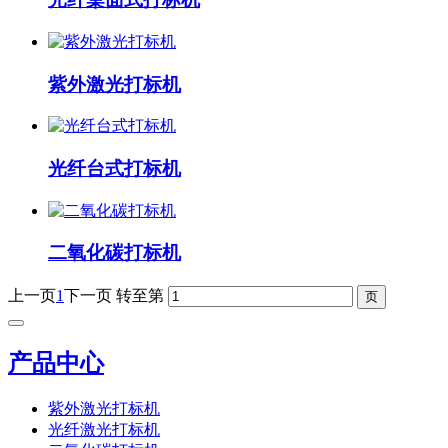
紫外激光打标机
光纤台式打标机
二氧化碳打标机
上一页
1
下一页
转至第
产品中心
紫外激光打标机
光纤激光打标机