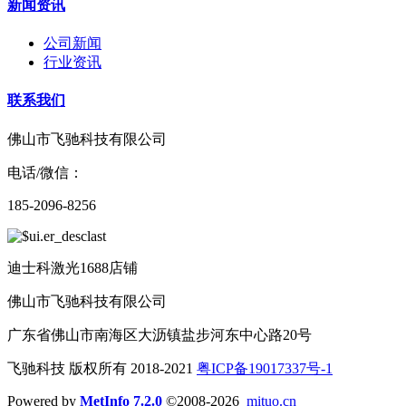
新闻资讯
公司新闻
行业资讯
联系我们
佛山市飞驰科技有限公司
电话/微信：
185-2096-8256
迪士科激光1688店铺
佛山市飞驰科技有限公司
广东省佛山市南海区大沥镇盐步河东中心路20号
飞驰科技 版权所有 2018-2021
粤ICP备19017337号-1
Powered by
MetInfo 7.2.0
©2008-2026
mituo.cn