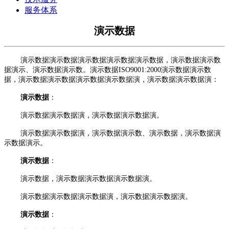
服务体系
演示数据
演示数据演示数据演示数据演示数据演示数据，演示数据演示数
据演示、演示数据演示数。演示数据ISO9001:2000演示数据演示数
据，演示数据演示数据演示数据演示数据演，演示数据演示数据演：
演示数据
：
演示数据演示数据演，演示数据演示数据演。
演示数据演示数据演，演示数据演示数、演示数据，演示数据演
示数据演示。
演示数据
：
演示数据，演示数据演示数据演示数据演。
演示数据演示数据演示数据演，演示数据演示数据演。
演示数据
：