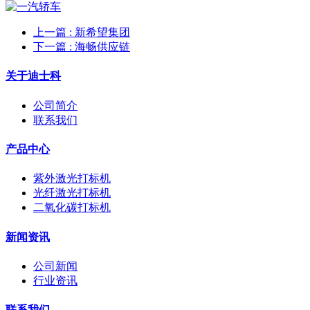
上一篇
: 新希望集团
下一篇
: 海畅供应链
关于迪士科
公司简介
联系我们
产品中心
紫外激光打标机
光纤激光打标机
二氧化碳打标机
新闻资讯
公司新闻
行业资讯
联系我们