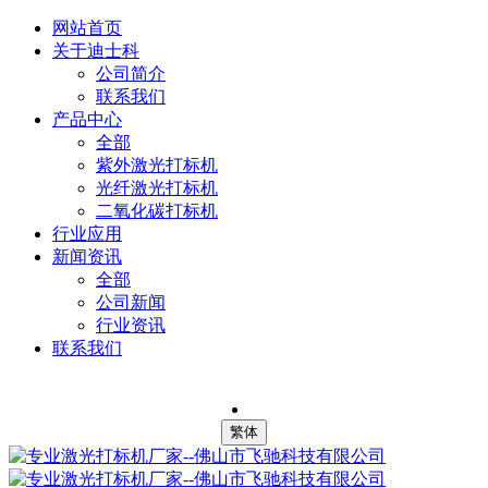
网站首页
关于迪士科
公司简介
联系我们
产品中心
全部
紫外激光打标机
光纤激光打标机
二氧化碳打标机
行业应用
新闻资讯
全部
公司新闻
行业资讯
联系我们
繁体